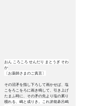
おん ころころ せんだり まとうぎ そわ
か
〔お薬師さまのご真言〕
その沼矛を指し下ろして画かせば、塩
こをろこをろに画き鳴して、引き上げ
たまふ時に、その矛の先より塩の累り
積
れる、嶋と成りき。これ淤能碁呂嶋