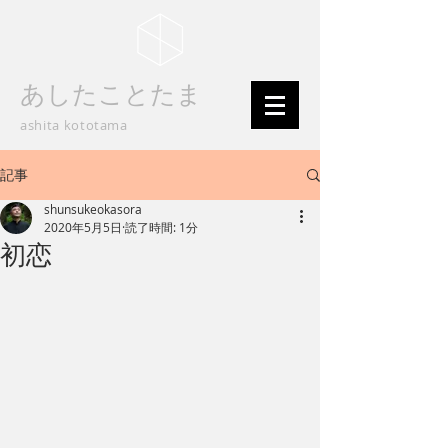
あしたことたま
ashita kototama
記事
shunsukeokasora
2020年5月5日
読了時間: 1分
初恋