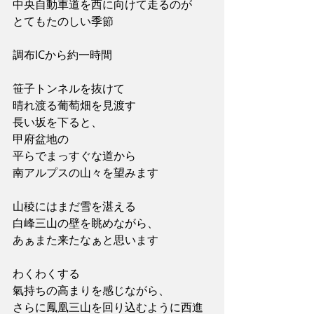
中央自動車道を西に向けて走るのが
とてもたのしい季節
調布ICから約一時間
笹子トンネルを抜けて
晴れ渡る葡萄畑を見渡す
長い坂を下ると、
甲府盆地の
平らでまっすぐな道から
南アルプスの山々を望みます
山稜にはまだ雪を湛える
白峰三山の壁を眺めながら、
あぁまた来たなぁと思います
わくわくする
氣持ちの高まりを感じながら、
さらに鳳凰三山を回り込むように西進